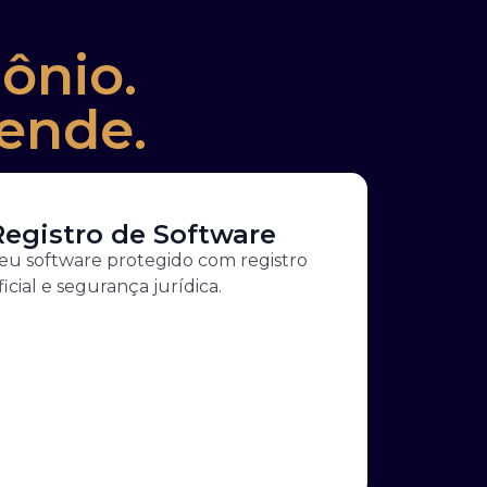
ônio.
ende.
Registro de Software
eu software protegido com registro
ficial e segurança jurídica.