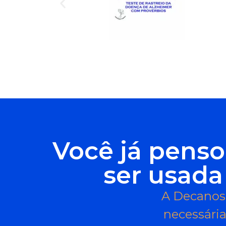
Você já penso
ser usada
A Decanos 
necessária