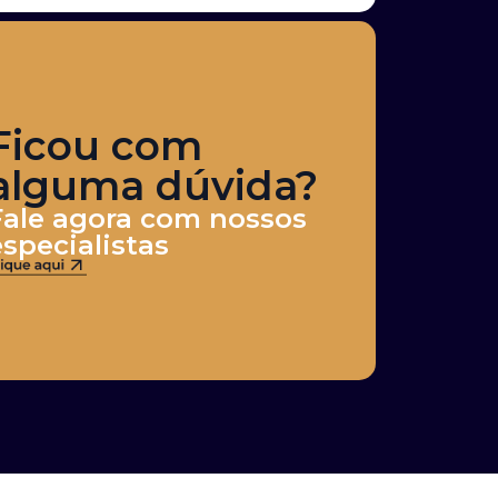
Ficou com
alguma dúvida?
Fale agora com nossos
especialistas