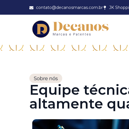
contato@decanosmarcas.com.br
JK Shoppi
Equipe técnic
altamente qua