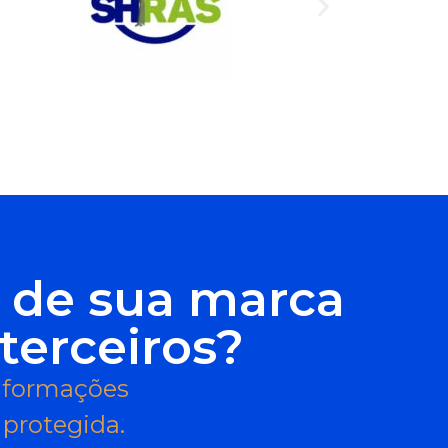
e de sua marca
terceiros?
informações
 protegida.